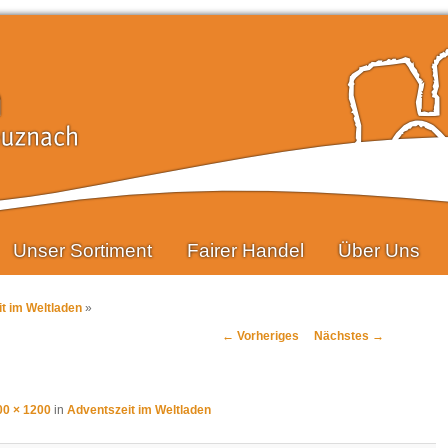
Unser Sortiment
Fairer Handel
Über Uns
t im Weltladen
»
Bilder-Navigation
← Vorheriges
Nächstes →
00 × 1200
in
Adventszeit im Weltladen