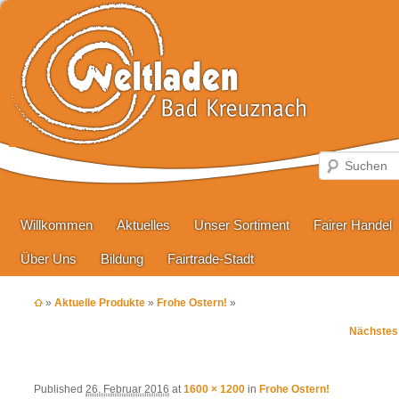
Hauptmenü
Zum primären Inhalt springen
Zum sekundären Inhalt springen
Willkommen
Aktuelles
Unser Sortiment
Fairer Handel
Über Uns
Bildung
Fairtrade-Stadt
»
Aktuelle Produkte
»
Frohe Ostern!
»
Bilder-
Nächstes
Navigation
Published
26. Februar 2016
at
1600 × 1200
in
Frohe Ostern!