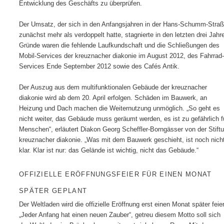
Entwicklung des Geschäfts zu überprüfen.
Der Umsatz, der sich in den Anfangsjahren in der Hans-Schumm-Stra
zunächst mehr als verdoppelt hatte, stagnierte in den letzten drei Jahr
Gründe waren die fehlende Laufkundschaft und die Schließungen des
Mobil-Services der kreuznacher diakonie im August 2012, des Fahrrad-
Services Ende September 2012 sowie des Cafés Antik.
Der Auszug aus dem multifunktionalen Gebäude der kreuznacher
diakonie wird ab dem 20. April erfolgen. Schäden im Bauwerk, an
Heizung und Dach machen die Weiternutzung unmöglich. „So geht es
nicht weiter, das Gebäude muss geräumt werden, es ist zu gefährlich f
Menschen“, erläutert Diakon Georg Scheffler-Borngässer von der Stift
kreuznacher diakonie. „Was mit dem Bauwerk geschieht, ist noch nich
klar. Klar ist nur: das Gelände ist wichtig, nicht das Gebäude.“
OFFIZIELLE ERÖFFNUNGSFEIER FÜR EINEN MONAT
SPÄTER GEPLANT
Der Weltladen wird die offizielle Eröffnung erst einen Monat später feie
„Jeder Anfang hat einen neuen Zauber“, getreu diesem Motto soll sich