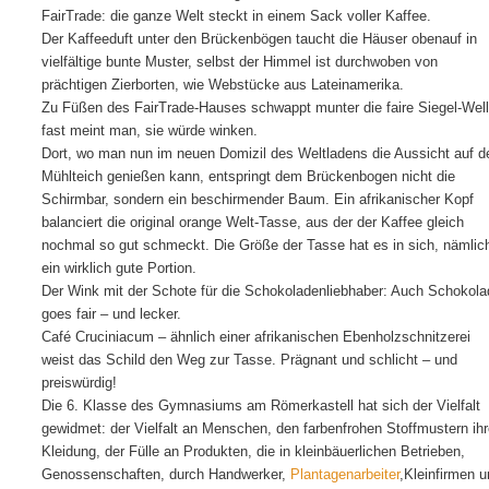
FairTrade: die ganze Welt steckt in einem Sack voller Kaffee.
Der Kaffeeduft unter den Brückenbögen taucht die Häuser obenauf in
vielfältige bunte Muster, selbst der Himmel ist durchwoben von
prächtigen Zierborten, wie Webstücke aus Lateinamerika.
Zu Füßen des FairTrade-Hauses schwappt munter die faire Siegel-Well
fast meint man, sie würde winken.
Dort, wo man nun im neuen Domizil des Weltladens die Aussicht auf d
Mühlteich genießen kann, entspringt dem Brückenbogen nicht die
Schirmbar, sondern ein beschirmender Baum. Ein afrikanischer Kopf
balanciert die original orange Welt-Tasse, aus der der Kaffee gleich
nochmal so gut schmeckt. Die Größe der Tasse hat es in sich, nämlic
ein wirklich gute Portion.
Der Wink mit der Schote für die Schokoladenliebhaber: Auch Schokola
goes fair – und lecker.
Café Cruciniacum – ähnlich einer afrikanischen Ebenholzschnitzerei
weist das Schild den Weg zur Tasse. Prägnant und schlicht – und
preiswürdig!
Die 6. Klasse des Gymnasiums am Römerkastell hat sich der Vielfalt
gewidmet: der Vielfalt an Menschen, den farbenfrohen Stoffmustern ihr
Kleidung, der Fülle an Produkten, die in
kleinbäuerlichen Betrieben,
Genossenschaften, durch Handwerker,
Plantagenarbeiter
,Kleinfirmen 