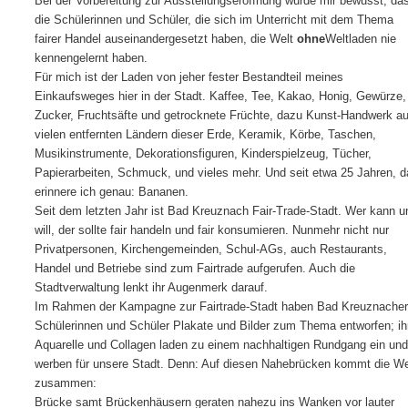
Bei der Vorbereitung zur Ausstellungseröffnung wurde mir bewusst, da
die Schülerinnen und Schüler, die sich im Unterricht mit dem Thema
fairer Handel auseinandergesetzt haben, die Welt
ohne
Weltladen nie
kennengelernt haben.
Für mich ist der Laden von jeher fester Bestandteil meines
Einkaufsweges hier in der Stadt.
Kaffee, Tee, Kakao, Honig, Gewürze,
Zucker, Fruchtsäfte und getrocknete Früchte, dazu Kunst-Handwerk a
vielen entfernten Ländern dieser Erde, Keramik, Körbe, Taschen,
Musikinstrumente, Dekorationsfiguren
, Kinderspielzeug, Tücher,
Papierarbeiten, Schmuck, und vieles mehr. Und seit etwa 25 Jahren, d
erinnere ich genau: Bananen.
Seit dem letzten Jahr ist Bad Kreuznach Fair-Trade-Stadt. Wer kann u
will, der sollte fair handeln und fair konsumieren. Nunmehr nicht nur
Privatpersonen, Kirchengemeinden, Schul-AGs, auch Restaurants,
Handel und Betriebe sind zum Fairtrade aufgerufen. Auch die
Stadtverwaltung lenkt ihr Augenmerk darauf.
Im Rahmen der Kampagne zur Fairtrade-Stadt haben Bad Kreuznacher
Schülerinnen und Schüler Plakate und Bilder zum Thema entworfen; ih
Aquarelle und Collagen laden zu einem nachhaltigen Rundgang ein und
werben für unsere Stadt. Denn: Auf diesen Nahebrücken kommt die We
zusammen:
Brücke samt Brückenhäusern geraten nahezu ins Wanken vor lauter