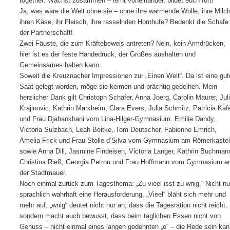
together: Wachst zusammen – lernt voneinander, bildet euch fort!
Ja, was wäre die Welt ohne sie – ohne ihre wärmende Wolle, ihre Milch
ihren Käse, ihr Fleisch, ihre rasselnden Hornhufe? Bedenkt die Schafe 
der Partnerschaft!
Zwei Fäuste, die zum Kräftebeweis antreten? Nein, kein Armdrücken,
hier ist es der feste Händedruck, der Großes aushalten und
Gemeinsames halten kann.
Soweit die Kreuznacher Impressionen zur „Einen Welt“. Da ist eine gut
Saat gelegt worden, möge sie keimen und prächtig gedeihen. Mein
herzlicher Dank gilt Christoph Schäfer, Anna Joerg, Carolin Maurer, Jul
Krajinovic, Kathrin Markheim, Clara Evers, Julia Schmitz, Patricia Käf
und Frau Djahankhani vom Lina-Hilger-Gymnasium. Emilie Dandy,
Victoria Sulzbach, Leah Beitke,.Tom Deutscher, Fabienne Emrich,
Amelia Frick und Frau Stolle d’Silva vom Gymnasium am Römerkastel
sowie Anna Dill, Jasmine Findeisen, Victoria Langer, Kathrin Buchman
Christina Rieß, Georgia Petrou und Frau Hoffmann vom Gymnasium a
der Stadtmauer.
Noch einmal zurück zum Tagesthema: „Zu vieel isst zu wnig.“ Nicht nu
sprachlich wahrhaft eine Herausforderung. „Vieel“ bläht sich mehr und
mehr auf, „wnig“ deutet nicht nur an, dass die Tagesration nicht reicht,
sondern macht auch bewusst, dass beim täglichen Essen nicht von
Genuss – nicht einmal eines langen gedehnten „e“ – die Rede sein kan