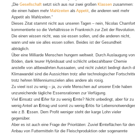
„Die
Gesellschaft
setzt sich aus nur zwei großen
Klassen
zusammen:
die einen haben mehr
Mahlzeiten
als
Appetit
, die anderen weit mehr
Appetit als Mahlzeiten.“
Dieses Zitat stammt nicht aus unseren Tagen – nein, Nicolas Chamfor
kommentierte so die Verhältnisse in Frankreich zur Zeit der Revolution
Die einen wissen nicht, was sie essen sollen, und die anderen nicht,
wann und wie sie alles essen sollen. Beides ist der Gesundheit
abträglich.
Über eine Milliarde Menschen hungern weltweit. Durch Auslaugung von
Böden, dank teurer Hybridsaat und schlicht unbezahlbarer Chemie
anstelle von altbewährten Aussaaten, und nicht zuletzt bedingt durch 
Klimawandel sind die Aussichten trotz aller technologischer Fortschritt
trotz hehren Millenniumszielen alles andere als rosig.
Zu vieel isst zu wnig – ja, zu viele Menschen auf unserer Erde haben
unzureichende tägliche Essensrationen zur Verfügung.
Viel
E
insatz und
E
ifer für zu wenig
E
rnte? Nicht unbedingt, aber für zu
wenig Anteil an
E
rtrag und somit zu wenig
E
rlös für Lebensnotwendige
wie z.B.
E
ssen. Dem Profit weniger steht der karge Lohn vieler
gegenüber.
Aber es ist auch eine Frage der Prioritäten: Zuviel
E
rnteflächen für den
Anbau von Futtermitteln für die Fleischproduktion oder sogenannte