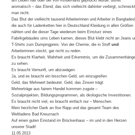
am Leben hält oder der von Kinderhand gepflückt wurde, duftet
aromatisch – das Elend, das sich vielleicht dahinter verbirgt, schmeck
man nicht.
Das Blut der vielleicht tausend Arbeiterinnen und Arbeiter in Banglades
die auch für Ladenketten hier in Deutschland Kleidung in allen Größen
nähten und die dieser Tage wiederum beim Einsturz eines
Fabrikgebäudes ums Leben kamen, dieses Blut klebt nicht an Jeans u
T-Shirts zum Dumpingpreis. Von der Chemie, die in Stoff
und
Arbeiterinnen steckt, gar nicht zu reden.
Es braucht Klarheit, Wahrheit und Erkenntnis, um die Zusammenhäng
zu sehen.
Es braucht Vernunft, um abzuwägen.
Ja, und es braucht ein bisschen Geld, um einzugreifen.
Geld, das Mehrwert bedeutet. Geld, das Zinsen trägt:
Mehrerträge aus fairem Handel kommen zugute –
Sozialprojekten, Bildungsprogrammen, als ökologische Investitionen.
Es braucht nicht viel, es braucht einfach nur – Menschen.
Mein herzlicher Dank an Ilse Rapp und das gesamt Team des
Weltladens Bad Kreuznach
Auf einen guten Einstand im Brückenhaus – im und in den Herzen
unserer Stadt!
11.05.2013