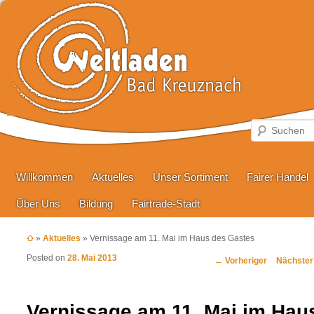
Hauptmenü
Zum primären Inhalt springen
Zum sekundären Inhalt springen
Willkommen
Aktuelles
Unser Sortiment
Fairer Handel
Über Uns
Bildung
Fairtrade-Stadt
»
Aktuelles
»
Vernissage am 11. Mai im Haus des Gastes
Posted on
28. Mai 2013
Beitragsnavigation
←
Vorheriger
Nächste
Vernissage am 11. Mai im Hau