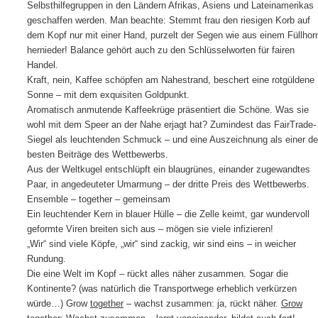
Selbsthilfegruppen in den Ländern Afrikas, Asiens und Lateinamerikas
geschaffen werden. Man beachte: Stemmt frau den riesigen Korb auf
dem Kopf nur mit einer Hand, purzelt der Segen wie aus einem Füllhor
hernieder! Balance gehört auch zu den Schlüsselworten für fairen
Handel.
Kraft, nein, Kaffee schöpfen am Nahestrand, beschert eine rotgüldene
Sonne – mit dem exquisiten Goldpunkt.
Aromatisch anmutende Kaffeekrüge präsentiert die Schöne. Was sie
wohl mit dem Speer an der Nahe erjagt hat? Zumindest das FairTrade-
Siegel als leuchtenden Schmuck – und eine Auszeichnung als einer de
besten Beiträge des Wettbewerbs.
Aus der Weltkugel entschlüpft ein blaugrünes, einander zugewandtes
Paar, in angedeuteter Umarmung – der dritte Preis des Wettbewerbs.
Ensemble – together – gemeinsam
Ein leuchtender Kern in blauer Hülle – die Zelle keimt, gar wundervoll
geformte Viren breiten sich aus – mögen sie viele infizieren!
„Wir“ sind viele Köpfe, „wir“ sind zackig, wir sind eins – in weicher
Rundung.
Die eine Welt im Kopf – rückt alles näher zusammen. Sogar die
Kontinente? (was natürlich die Transportwege erheblich verkürzen
würde…) Grow
together
– wachst zusammen: ja, rückt näher.
Grow