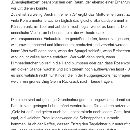
„
E
nergiepflanzen“ beanspruchen den Raum, der ebenso einer
E
rnährun
vor Ort dienen könnte.
Zuviel ist zu wenig: Auch mit einem „S“ ergibt das Motto einen Sinn: Z
viele Konsumenten brauchen täglich das gleiche Standardsortiment im
Kühlschrank, im Topf und auf dem Tisch, egal, woher es kommt. Die
unendliche Vielfalt an Lebensmitteln, die wir heute dank
weltumspannender Einkaufsketten genießen dürfen, lassen vergessen,
wie umweltschonend und klimaneutral produziert und verzehrt werden
kann: Wer weiß denn noch, wann der Spargel schießt, wann Erdbeeren
wirklich ihr volles Aroma entfalten. Wer weiß denn noch, wann
Himbeerhütchen vollreif in die Hand plumpsen oder gar, dass Rosenkoh
am dicken Stängel wächst und sich zudem noch aufbewahren lässt? 
es sind wahrlich nicht nur Kinder, die in der Fußgängerzone nachfragen
welch
ein grünes Ding Sie im Rucksack nach Hause tragen.
Die einen sind auf günstige Grundnahrungsmittel angewiesen, damit di
Familie vom geringen Lohn ernährt werden kann. Die anderen setzen a
„Geiz ist geil“ und geiern auch bei Lebensmitteln nach jedem Cent, fas
egal, auf welchen Produktionswegen die Schnäppchen zustande
kommen. Auch der Kaffee, dessen Ertrag den Tagelöhner nur notdürfti