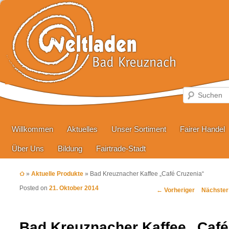
Hauptmenü
Zum primären Inhalt springen
Zum sekundären Inhalt springen
Willkommen
Aktuelles
Unser Sortiment
Fairer Handel
Über Uns
Bildung
Fairtrade-Stadt
»
Aktuelle Produkte
»
Bad Kreuznacher Kaffee „Café Cruzenia“
Posted on
21. Oktober 2014
Beitragsnavigation
←
Vorheriger
Nächste
Bad Kreuznacher Kaffee „Café