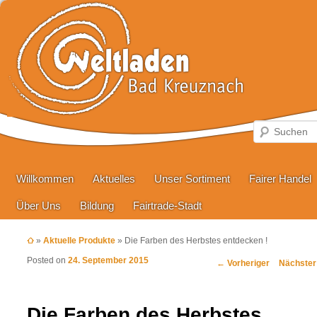
Hauptmenü
Zum primären Inhalt springen
Zum sekundären Inhalt springen
Willkommen
Aktuelles
Unser Sortiment
Fairer Handel
Über Uns
Bildung
Fairtrade-Stadt
»
Aktuelle Produkte
»
Die Farben des Herbstes entdecken !
Posted on
24. September 2015
Beitragsnavigation
←
Vorheriger
Nächste
Die Farben des Herbstes