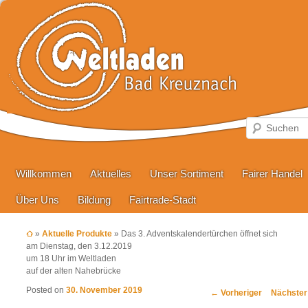
Hauptmenü
Zum primären Inhalt springen
Zum sekundären Inhalt springen
Willkommen
Aktuelles
Unser Sortiment
Fairer Handel
Über Uns
Bildung
Fairtrade-Stadt
»
Aktuelle Produkte
»
Das 3. Adventskalendertürchen öffnet sich
am Dienstag, den 3.12.2019
um 18 Uhr im Weltladen
auf der alten Nahebrücke
Posted on
30. November 2019
Beitragsnavigation
←
Vorheriger
Nächste