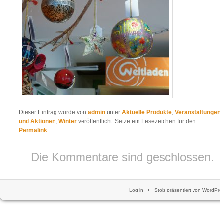
Dieser Eintrag wurde von
admin
unter
Aktuelle Produkte
,
Veranstaltunge
und Aktionen
,
Winter
veröffentlicht. Setze ein Lesezeichen für den
Permalink
.
Die Kommentare sind geschlossen.
Log in
•
Stolz präsentiert von WordPr