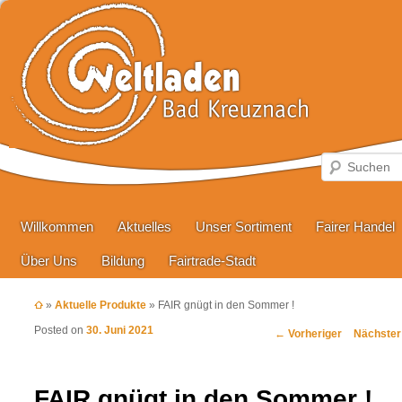
Hauptmenü
Zum primären Inhalt springen
Zum sekundären Inhalt springen
Willkommen
Aktuelles
Unser Sortiment
Fairer Handel
Über Uns
Bildung
Fairtrade-Stadt
»
Aktuelle Produkte
»
FAIR gnügt in den Sommer !
Posted on
30. Juni 2021
Beitragsnavigation
←
Vorheriger
Nächste
FAIR gnügt in den Sommer !