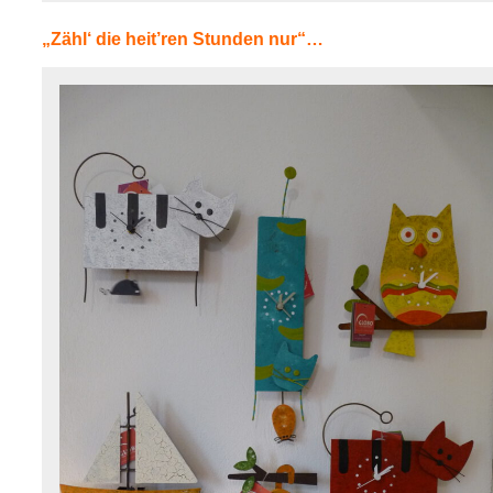
„Zähl‘ die heit’ren Stunden nur“…