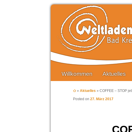
Hauptmenü
Zum primären Inhalt springen
Zum sekundären Inhalt springen
Willkommen
Aktuelles
»
Aktuelles
»
COFFEE – STOP jetzt
Posted on
27. März 2017
COF