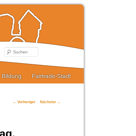
Suchen
Bildung
Fairtrade-Stadt
Beitragsnavigation
←
Vorheriger
Nächster
→
ag,