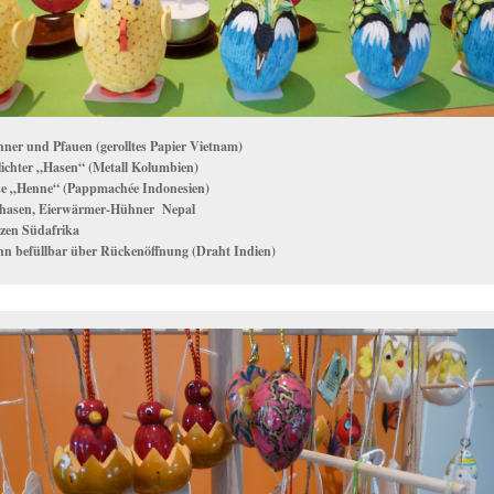
ner und Pfauen (gerolltes Papier Vietnam)
lichter „Hasen“ (Metall Kolumbien)
e „Henne“ (Pappmachée Indonesien)
zhasen, Eierwärmer-Hühner Nepal
zen Südafrika
n befüllbar über Rückenöffnung (Draht Indien)