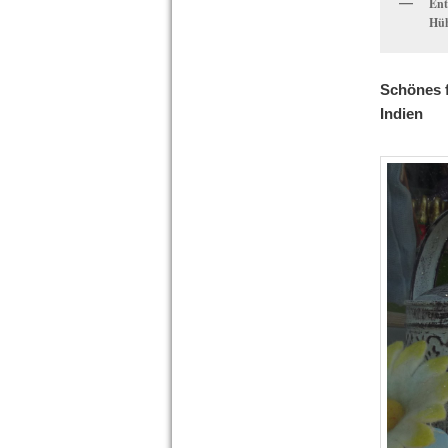
Ent
Hüh
Schönes f
Indien