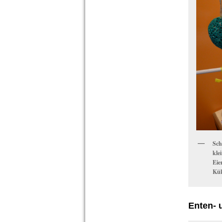
Sch
kle
Eie
Kük
Enten- 