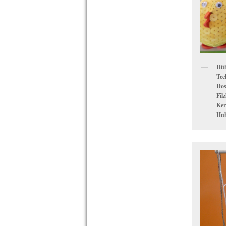
Hüh
Tee
Dos
Fil
Ker
Huh