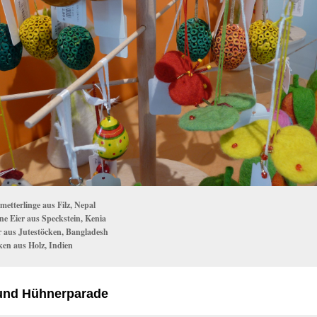
metterlinge aus Filz, Nepal
ine Eier aus Speckstein, Kenia
r aus Jutestöcken, Bangladesh
en aus Holz, Indien
und Hühnerparade