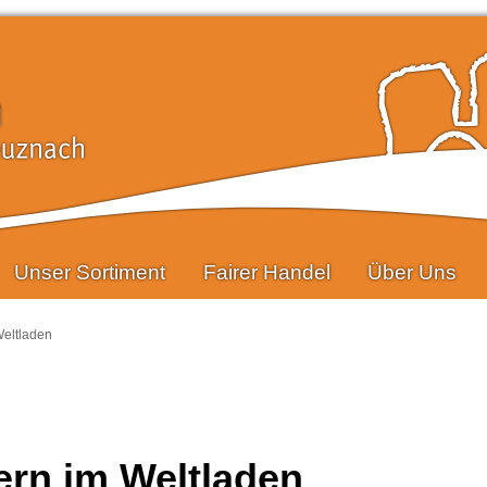
Unser Sortiment
Fairer Handel
Über Uns
Weltladen
ern im Weltladen