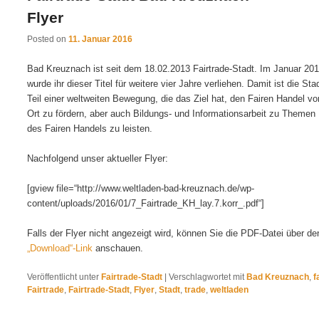
Flyer
Posted on
11. Januar 2016
Bad Kreuznach ist seit dem 18.02.2013 Fairtrade-Stadt. Im Januar 20
wurde ihr dieser Titel für weitere vier Jahre verliehen. Damit ist die Sta
Teil einer weltweiten Bewegung, die das Ziel hat, den Fairen Handel vo
Ort zu fördern, aber auch Bildungs- und Informationsarbeit zu Themen
des Fairen Handels zu leisten.
Nachfolgend unser aktueller Flyer:
[gview file=“http://www.weltladen-bad-kreuznach.de/wp-
content/uploads/2016/01/7_Fairtrade_KH_lay.7.korr_.pdf“]
Falls der Flyer nicht angezeigt wird, können Sie die PDF-Datei über de
„Download“-Link
anschauen.
Veröffentlicht unter
Fairtrade-Stadt
|
Verschlagwortet mit
Bad Kreuznach
,
f
Fairtrade
,
Fairtrade-Stadt
,
Flyer
,
Stadt
,
trade
,
weltladen