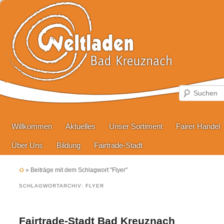
Hauptmenü
Zum primären Inhalt springen
Zum sekundären Inhalt springen
Willkommen
Aktuelles
Unser Sortiment
Fairer Handel
Über Uns
Bildung
Fairtrade-Stadt
»
Beiträge mit dem Schlagwort "Flyer"
SCHLAGWORTARCHIV:
FLYER
Fairtrade-Stadt Bad Kreuznach