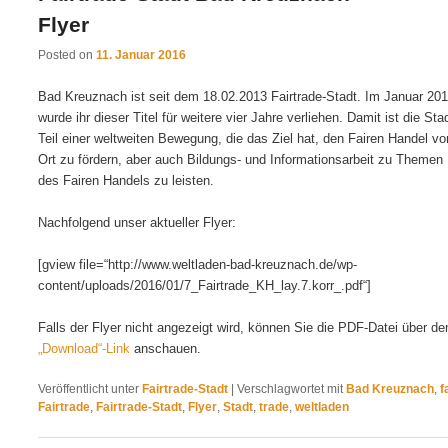
Flyer
Posted on
11. Januar 2016
Bad Kreuznach ist seit dem 18.02.2013 Fairtrade-Stadt. Im Januar 20
wurde ihr dieser Titel für weitere vier Jahre verliehen. Damit ist die Sta
Teil einer weltweiten Bewegung, die das Ziel hat, den Fairen Handel vo
Ort zu fördern, aber auch Bildungs- und Informationsarbeit zu Themen
des Fairen Handels zu leisten.
Nachfolgend unser aktueller Flyer:
[gview file=“http://www.weltladen-bad-kreuznach.de/wp-
content/uploads/2016/01/7_Fairtrade_KH_lay.7.korr_.pdf“]
Falls der Flyer nicht angezeigt wird, können Sie die PDF-Datei über de
„Download“-Link
anschauen.
Veröffentlicht unter
Fairtrade-Stadt
|
Verschlagwortet mit
Bad Kreuznach
,
f
Fairtrade
,
Fairtrade-Stadt
,
Flyer
,
Stadt
,
trade
,
weltladen