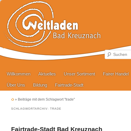
Hauptmenü
Zum primären Inhalt springen
Zum sekundären Inhalt springen
Willkommen
Aktuelles
Unser Sortiment
Fairer Handel
Über Uns
Bildung
Fairtrade-Stadt
»
Beiträge mit dem Schlagwort "trade"
SCHLAGWORTARCHIV:
TRADE
Fairtrade-Stadt Bad Kreuznach