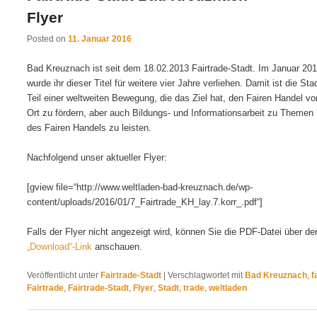
Flyer
Posted on
11. Januar 2016
Bad Kreuznach ist seit dem 18.02.2013 Fairtrade-Stadt. Im Januar 20
wurde ihr dieser Titel für weitere vier Jahre verliehen. Damit ist die Sta
Teil einer weltweiten Bewegung, die das Ziel hat, den Fairen Handel vo
Ort zu fördern, aber auch Bildungs- und Informationsarbeit zu Themen
des Fairen Handels zu leisten.
Nachfolgend unser aktueller Flyer:
[gview file=“http://www.weltladen-bad-kreuznach.de/wp-
content/uploads/2016/01/7_Fairtrade_KH_lay.7.korr_.pdf“]
Falls der Flyer nicht angezeigt wird, können Sie die PDF-Datei über de
„Download“-Link
anschauen.
Veröffentlicht unter
Fairtrade-Stadt
|
Verschlagwortet mit
Bad Kreuznach
,
f
Fairtrade
,
Fairtrade-Stadt
,
Flyer
,
Stadt
,
trade
,
weltladen