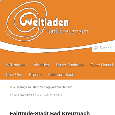
Hauptmenü
Zum primären Inhalt springen
Zum sekundären Inhalt springen
Willkommen
Aktuelles
Unser Sortiment
Fairer Handel
Über Uns
Bildung
Fairtrade-Stadt
»
Beiträge mit dem Schlagwort "weltladen"
SCHLAGWORTARCHIV:
WELTLADEN
Fairtrade-Stadt Bad Kreuznach